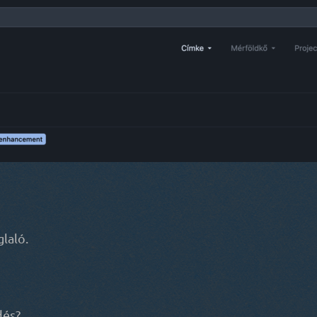
laló.
dés?