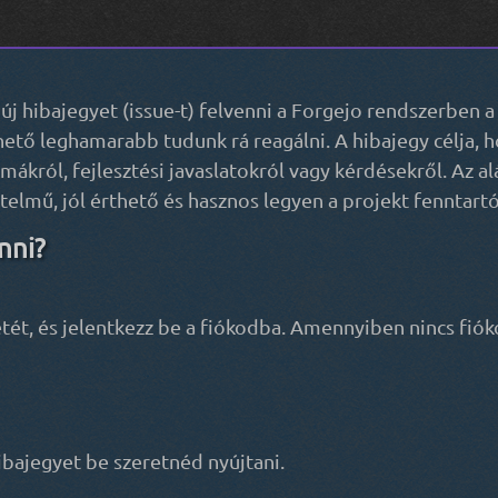
új hibajegyet (issue-t) felvenni a Forgejo rendszerben 
ehető leghamarabb tudunk rá reagálni. A hibajegy célja,
król, fejlesztési javaslatokról vagy kérdésekről. Az al
elmű, jól érthető és hasznos legyen a projekt fenntartó
nni?
ét, és jelentkezz be a fiókodba. Amennyiben nincs fiókod
ibajegyet be szeretnéd nyújtani.