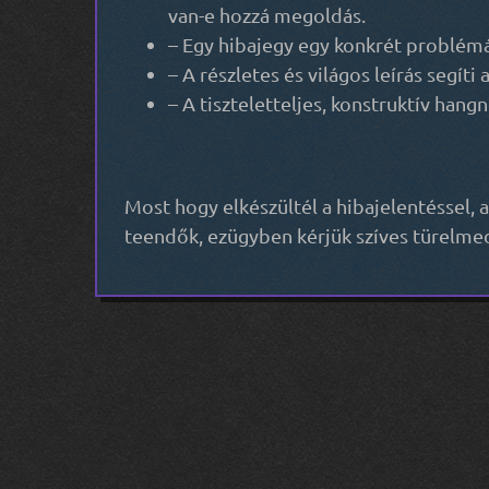
van-e hozzá megoldás.
– Egy hibajegy egy konkrét problémát
– A részletes és világos leírás segí
– A tiszteletteljes, konstruktív han
Most hogy elkészültél a hibajelentéssel, 
teendők, ezügyben kérjük szíves türelme