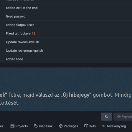
ek”
fülre, majd válaszd az
„Új hibajegy”
gombot. Mindig 
töltését.