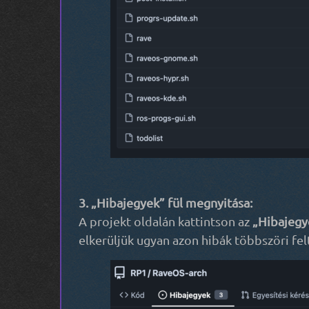
3. „Hibajegyek” fül megnyitása:
A projekt oldalán kattintson az
„Hibajegy
elkerüljük ugyan azon hibák többszöri fel