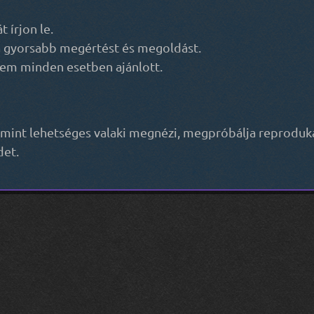
 írjon le.
ti a gyorsabb megértést és megoldást.
gnem minden esetben ajánlott.
amint lehetséges valaki megnézi, megpróbálja reprodukáln
det.