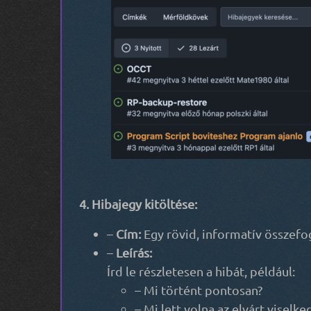
4. Hibajegy kitöltése:
–
Cím:
Egy rövid, informatív összefog
–
Leírás:
Írd le részletesen a hibát, például:
– Mi történt pontosan?
– Mi lett volna az elvárt viselke