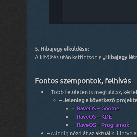
5. Hibajegy elküldése:
A kitöltés után kattintson a
„Hibajegy lét
Fontos szempontok, felhívás
– Több felületen is megtalálsz, kérlek
–
Jelenleg a következő projekte
–
RaveOS – Gnome
–
RaveOS – KDE
–
RaveOS – Programok
– Mindig nézd át az aktuális, illetve 