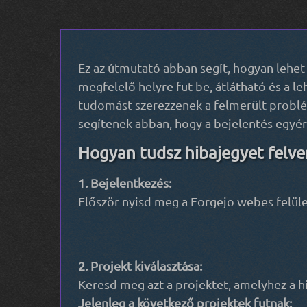
Ez az útmutató abban segít, hogyan lehet 
megfelelő helyre fut be, átlátható és a l
tudomást szerezzenek a felmerült problémá
segítenek abban, hogy a bejelentés egyért
Hogyan tudsz hibajegyet felve
1. Bejelentkezés:
Először nyisd meg a Forgejo webes felület
2. Projekt kiválasztása:
Keresd meg azt a projektet, amelyhez a h
Jelenleg a következő projektek futnak: