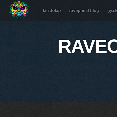
kezdőlap
ravepriest blog
gy.i.
RAVEO