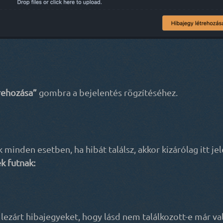
rehozása”
gombra a bejelentés rögzítéséhez.
 minden esetben, ha hibát találsz, akkor kizárólag itt je
k futnak:
a lezárt hibajegyeket, hogy lásd nem találkozott-e már val