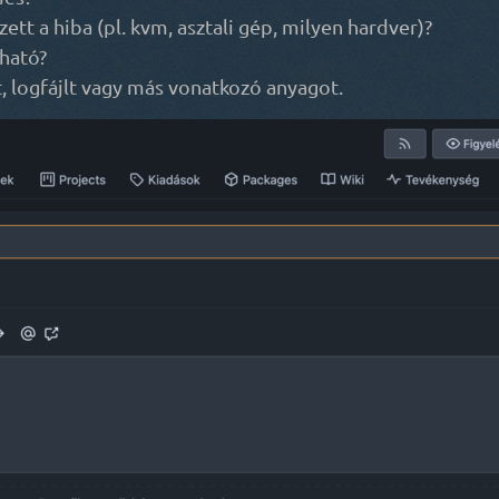
tt a hiba (pl. kvm, asztali gép, milyen hardver)?
ható?
, logfájlt vagy más vonatkozó anyagot.