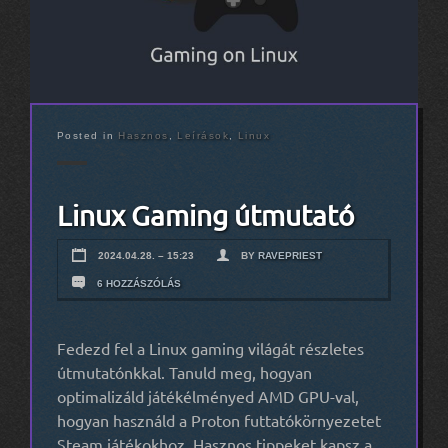
Posted in
Hasznos
,
Leírások
,
Linux
Linux Gaming útmutató
2024.04.28. – 15:23
BY
RAVEPRIEST
6 HOZZÁSZÓLÁS
Fedezd fel a Linux gaming világát részletes
útmutatónkkal. Tanuld meg, hogyan
optimalizáld játékélményed AMD GPU-val,
hogyan használd a Proton futtatókörnyezetet
Steam játékokhoz. Hasznos tippeket kapsz a