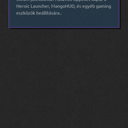
Heroic Launcher, MangoHUD, és egyéb gaming
eszközök beállítására..