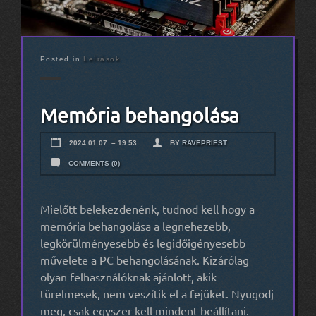
Posted in
Leírások
Memória behangolása
2024.01.07. – 19:53
BY
RAVEPRIEST
COMMENTS (0)
Mielőtt belekezdenénk, tudnod kell hogy a
memória behangolása a legnehezebb,
legkörülményesebb és legidőigényesebb
művelete a PC behangolásának. Kizárólag
olyan felhasználóknak ajánlott, akik
türelmesek, nem veszítik el a fejüket. Nyugodj
meg, csak egyszer kell mindent beállítani.