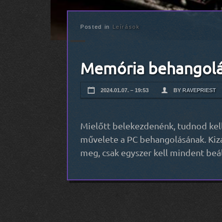
Posted in
Leírások
Memória behangol
2024.01.07. – 19:53
BY
RAVEPRIEST
Mielőtt belekezdenénk, tudnod ke
művelete a PC behangolásának. Kizár
meg, csak egyszer kell mindent beál