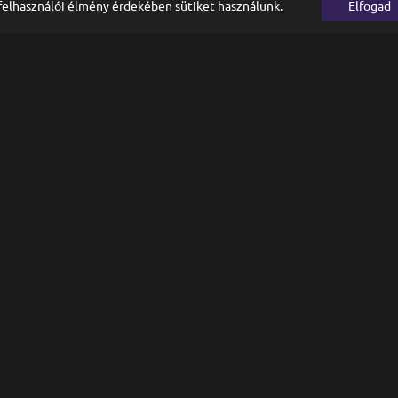
felhasználói élmény érdekében sütiket használunk.
Elfogad
Címkék
guide
leírás
linux
alaplap
memória
rp
oc
privacy
ravepreist1
ravesearch
ravesearx
rplairs
rp1
telepítés
searx