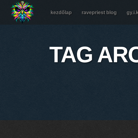
kezdőlap
ravepriest blog
gy.i.
TAG AR