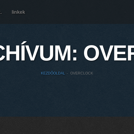
k.
linkek
CHÍVUM:
OVE
KEZDŐOLDAL
OVERCLOCK