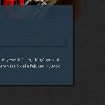
lményesebb és legidőigényesebb
em veszítik el a fejüket. Nyugodj