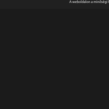
A weboldalon a minőségi 
Adatkezelési tájékoztató
Twitch
YouTube
Kick
Discord
Támogatás
Twitch